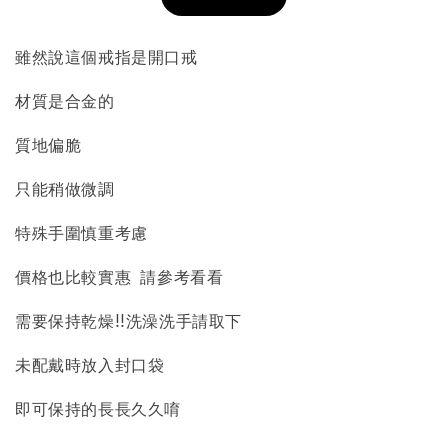
加入購物車
雖然說這個戒指是開口戒
材質是合金的
飾品收納盒加價購
質地偏脆
只能稍做微調
特殊手圍慎重考慮
價格也比較實惠 請參考看看
需要保持乾燥!!洗澡洗手請取下
質感飾品收納盒
未配戴時放入封口袋
-
+
即可保持的長長久久唷
NT$ 298
NT$ 399