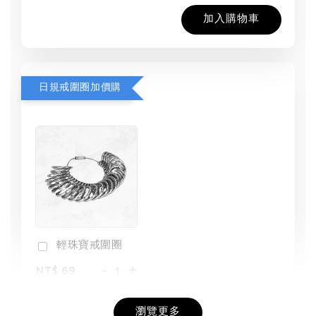
加入購物車
日規戒圍圈加價購
輕珠寶戒圍圈
-
+
NT$ 69
NT$ 98
瀏覽更多