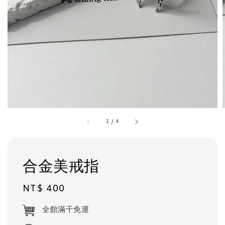
1
/
4
合金美戒指
Regular
NT$ 400
price
全館滿千免運