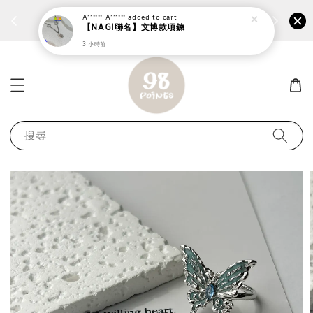
個性鋼戒任兩件1300⚡
加入
前往選購 ››
A****** A******
added to cart
【NAGI聯名】文博款項鍊
3 小時前
搜尋