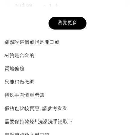
-
+
NT$ 69
NT$ 98
瀏覽更多
加入購物車
雖然說這個戒指是開口戒
材質是合金的
飾品收納盒加價購
質地偏脆
只能稍做微調
特殊手圍慎重考慮
價格也比較實惠 請參考看看
需要保持乾燥!!洗澡洗手請取下
質感飾品收納盒