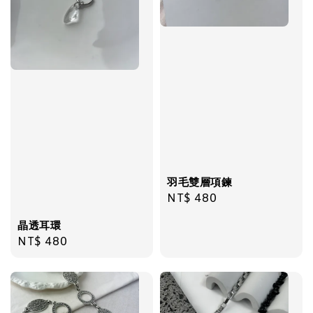
飾品禮物盒
-
+
NT$ 69
NT$ 98
加入購物車
羽毛雙層項鍊
Regular
NT$ 480
price
晶透耳環
Regular
NT$ 480
price