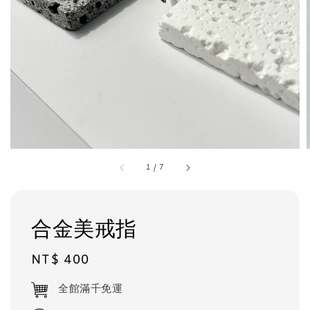
1
/
7
合金美戒指
Regular
NT$ 400
price
全館滿千免運