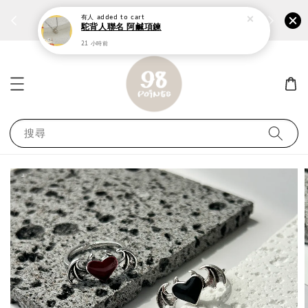
個性鋼戒任兩件1300⚡
加入
前往選購 ››
有人
added to cart
駝背人聯名 阿鹹項鍊
21 小時前
搜尋