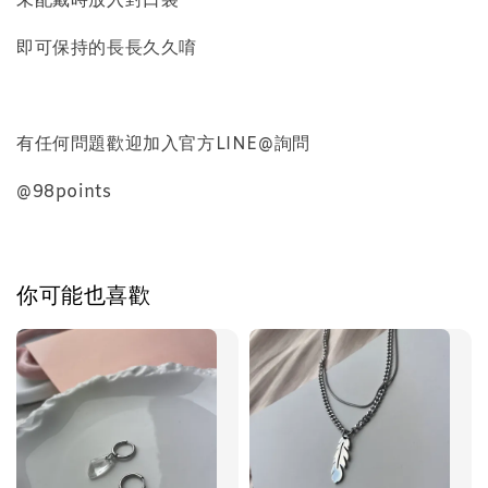
未配戴時放入封口袋
-
+
即可保持的長長久久唷
NT$ 298
NT$ 399
有任何問題歡迎加入官方LINE@詢問
加入購物車
@98points
飾品禮物盒加價購
你可能也喜歡