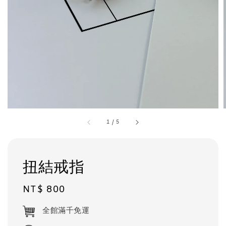
1
/
5
扭結戒指
Regular
NT$ 800
price
全館滿千免運