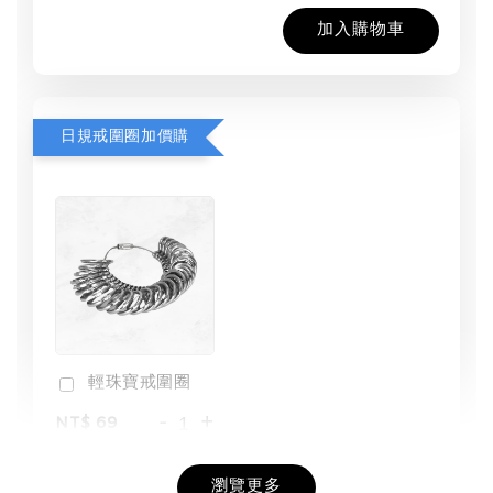
加入購物車
日規戒圍圈加價購
輕珠寶戒圍圈
-
+
NT$ 69
NT$ 98
瀏覽更多