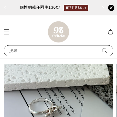
個性鋼戒任兩件1300⚡
加入
前往選購 ››
搜尋