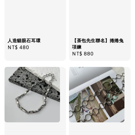
加入購物車
人造貓眼石耳環
【茶包先生聯名】捲捲兔
項鍊
Regular
NT$ 480
Regular
NT$ 880
price
price