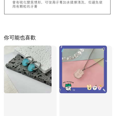
加入購物車
你可能也喜歡
飾品禮物盒加價購
飾品禮物盒
-
+
NT$ 69
NT$ 98