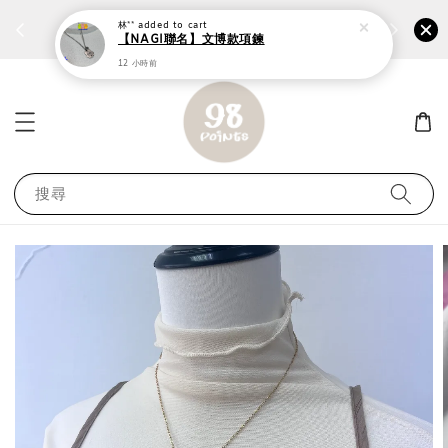
個性鋼戒任兩件1300⚡
加入
前往選購 ››
林**
added to cart
【NAGI聯名】文博款項鍊
12 小時前
搜尋