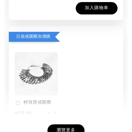
加入購物車
日規戒圍圈加價購
輕珠寶戒圍圈
-
+
NT$ 69
NT$ 98
瀏覽更多