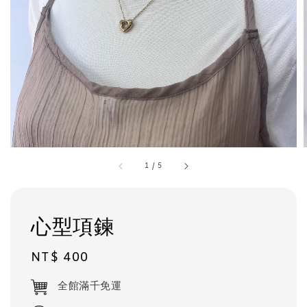
1
/
5
心型項鍊
Regular
NT$ 400
price
全館滿千免運