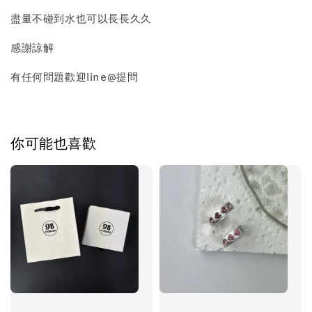
盡量不碰到水也可以長長久久
-
+
NT$ 298
NT$ 399
感謝諒解
有任何問題歡迎line@提問
加入購物車
你可能也喜歡
飾品禮物盒加價購