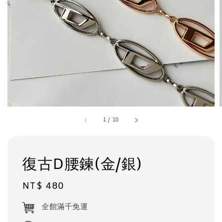
1
/
10
復古D腰鍊(金/銀)
Regular
NT$ 480
price
全館滿千免運