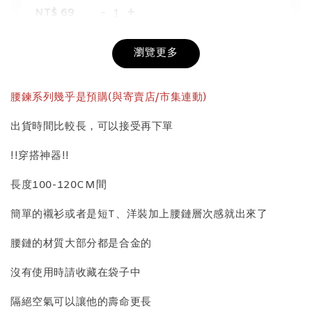
-
+
NT$ 69
NT$ 98
瀏覽更多
加入購物車
腰鍊系列幾乎是預購(與寄賣店/市集連動)
出貨時間比較長，可以接受再下單
飾品收納盒加價購
!!穿搭神器!!
長度100-120CM間
簡單的襯衫或者是短T、洋裝加上腰鏈層次感就出來了
腰鏈的材質大部分都是合金的
沒有使用時請收藏在袋子中
質感飾品收納盒
隔絕空氣可以讓他的壽命更長