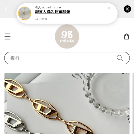
個性鋼戒任兩件1300⚡
加入
前往選購 ››
有人
added to cart
駝背人聯名 阿鹹項鍊
18 小時前
搜尋