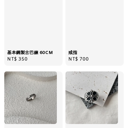
飾品禮物盒
-
+
NT$ 69
NT$ 98
加入購物車
基本鋼製古巴鍊 60CM
戒指
Regular
NT$ 350
Regular
NT$ 700
price
price