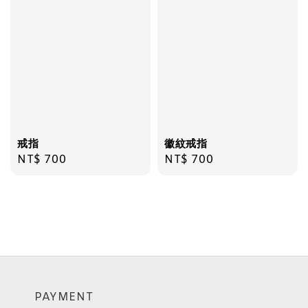
戒指
徽紋戒指
Regular
NT$ 700
Regular
NT$ 700
price
price
PAYMENT