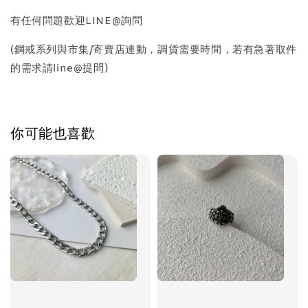
質感飾品收納盒
有任何問題歡迎LINE@詢問
(鋼戒系列與市集/寄賣店連動，調貨需要時間，若有急著取件
-
+
NT$ 298
的需求請line@提問)
NT$ 399
加入購物車
你可能也喜歡
飾品禮物盒加價購