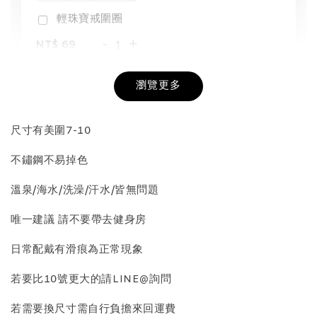
輕珠寶戒圍圈
-
+
NT$ 69
NT$ 98
瀏覽更多
加入購物車
尺寸有美圍7-10
不鏽鋼不易掉色
飾品收納盒加價購
溫泉/海水/洗澡/汗水/皆無問題
唯一建議 請不要帶去健身房
日常配戴有滑痕為正常現象
若要比10號更大的請LINE@詢問
若需要換尺寸需自行負擔來回運費