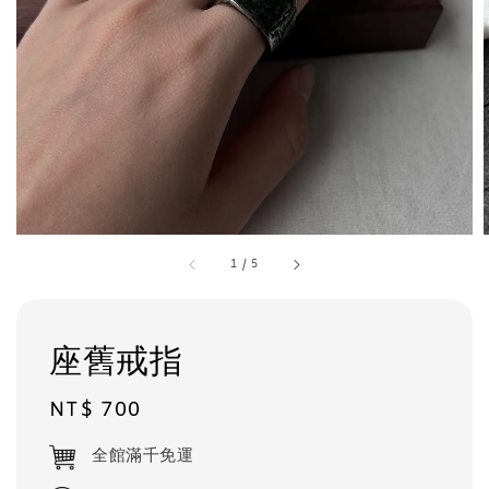
1
/
5
座舊戒指
Regular
NT$ 700
price
全館滿千免運