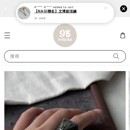
A****** A******
added to cart
個性鋼戒任兩件1300⚡
加入
前往選購 ››
【NAGI聯名】文博款項鍊
15 小時前
搜尋