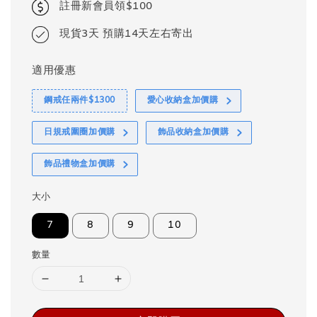
註冊新會員領$100
現貨3天 預購14天左右寄出
適用優惠
鋼戒任兩件$1300
愛心收納盒加價購
日規戒圍圈加價購
飾品收納盒加價購
飾品禮物盒加價購
大小
7
8
9
10
數量