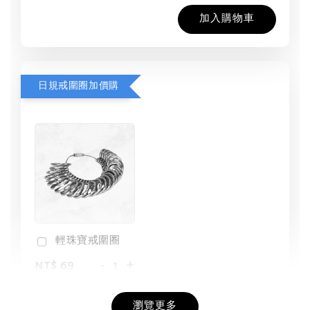
加入購物車
日規戒圍圈加價購
輕珠寶戒圍圈
-
+
NT$ 69
NT$ 98
瀏覽更多