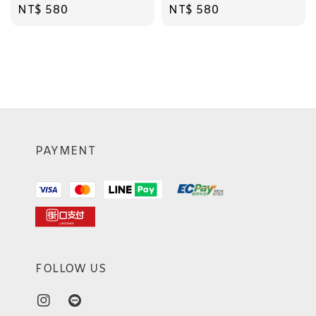
Regular
NT$ 580
Regular
NT$ 580
price
price
PAYMENT
FOLLOW US