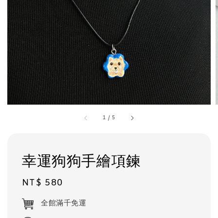
1
/
5
幸運狗狗手繪項鍊
Regular
NT$ 580
price
全館滿千免運