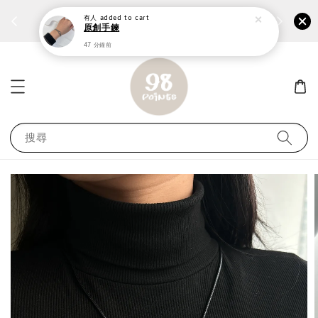
個性鋼戒任兩件1300⚡
加入
前往選購 ››
有人
added to cart
原創手鍊
47 分鐘前
搜尋