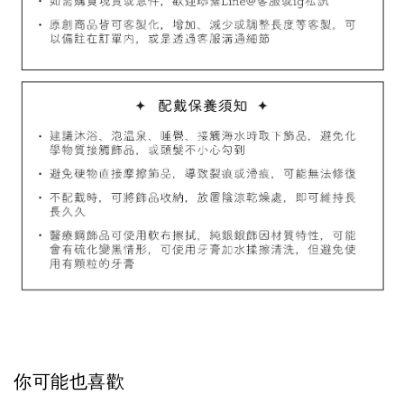
加入購物車
飾品禮物盒加價購
飾品禮物盒
-
+
NT$ 69
你可能也喜歡
NT$ 98