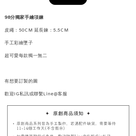
加入購物車
98分獨家手繪項鍊
皮繩：50CM 延長鍊：5.5CM
飾品收納盒加價購
手工彩繪墜子
超可愛每款獨一無二
有想要訂製的圖
歡迎IG私訊或聯繫Line@客服
質感飾品收納盒
-
+
NT$ 298
NT$ 399