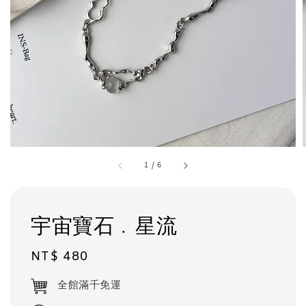
1
/
6
宇宙寶石﹒星流
Regular
NT$ 480
price
全館滿千免運