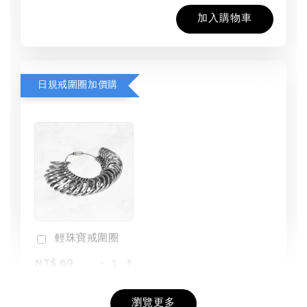
加入購物車
日規戒圍圈加價購
輕珠寶戒圍圈
-
+
NT$ 69
NT$ 98
瀏覽更多