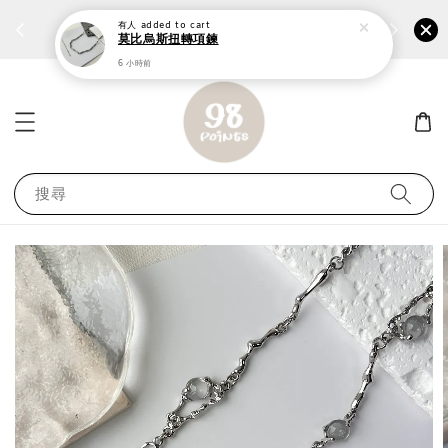
個性鋼戒任兩件1300⚡
加入
前往選購 ››
有人
added to cart
莫比烏斯扭轉項鍊
6 小時前
搜尋