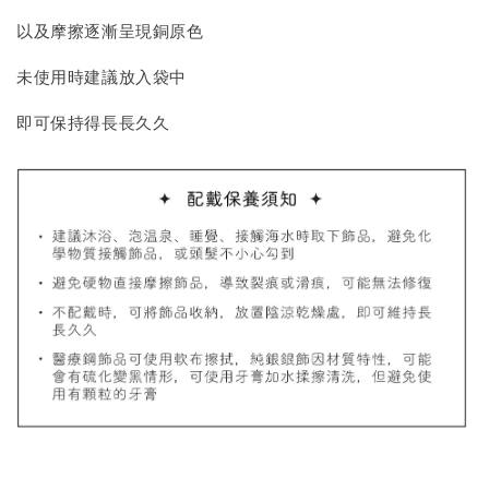
以及摩擦逐漸呈現銅原色
加入購物車
未使用時建議放入袋中
即可保持得長長久久
飾品禮物盒加價購
飾品禮物盒
-
+
NT$ 69
NT$ 98