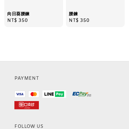
向日葵腰鍊
腰鍊
Regular
NT$ 350
Regular
NT$ 350
price
price
PAYMENT
FOLLOW US