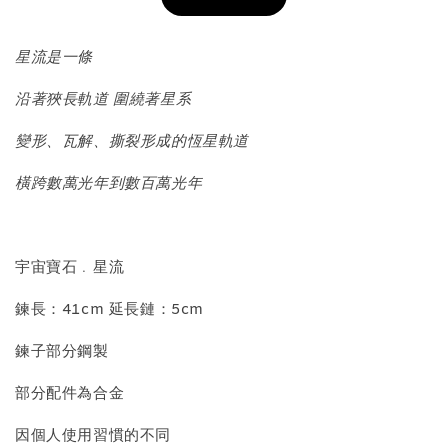
加入購物車
星流是一條
沿著狹長軌道 圍繞著星系
飾品收納盒加價購
變形、瓦解、撕裂形成的恆星軌道
橫跨數萬光年到數百萬光年
宇宙寶石﹒星流
鍊長：41cm 延長鏈：5cm
質感飾品收納盒
鍊子部分鋼製
部分配件為合金
-
+
NT$ 298
NT$ 399
因個人使用習慣的不同