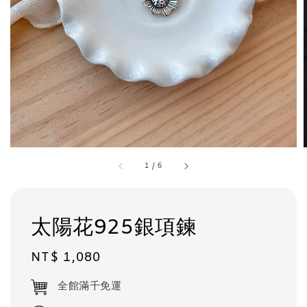
1
/
6
太陽花925銀項鍊
Regular
NT$ 1,080
price
全館滿千免運