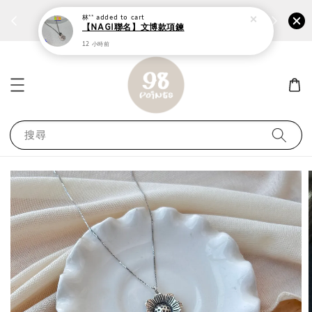
林**
added to cart
個性鋼戒任兩件1300⚡
加入
前往選購 ››
【NAGI聯名】文博款項鍊
12 小時前
搜尋