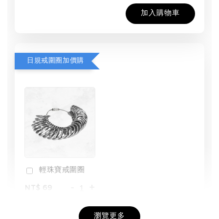
加入購物車
日規戒圍圈加價購
輕珠寶戒圍圈
-
+
NT$ 69
NT$ 98
瀏覽更多