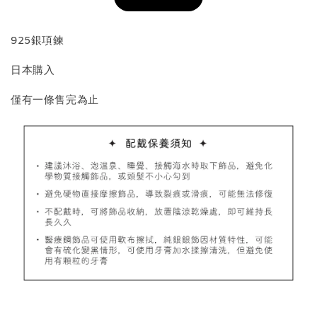
加入購物車
925銀項鍊
日本購入
飾品收納盒加價購
僅有一條售完為止
質感飾品收納盒
-
+
NT$ 298
NT$ 399