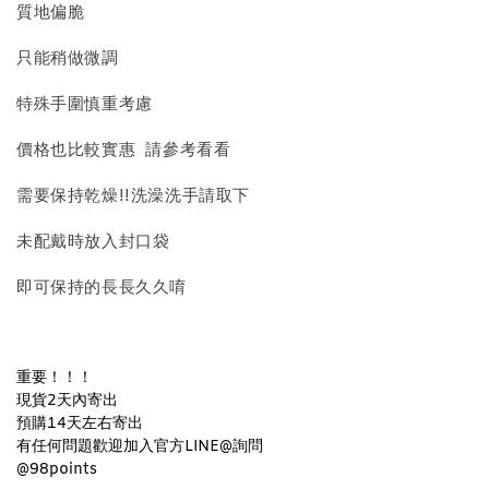
質地偏脆
只能稍做微調
特殊手圍慎重考慮
價格也比較實惠 請參考看看
需要保持乾燥!!洗澡洗手請取下
質感飾品收納盒
未配戴時放入封口袋
即可保持的長長久久唷
-
+
NT$ 298
NT$ 399
重要！
！
！
現貨2天內寄出
加入購物車
預購14天左右寄出
有任何問題歡迎加入官方LINE@詢問
@98points