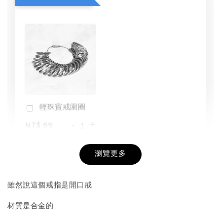
輕珠寶戒圍圈
-
+
NT$ 69
NT$ 98
瀏覽更多
加入購物車
雖然說這個戒指是開口戒
材質是合金的
飾品收納盒加價購