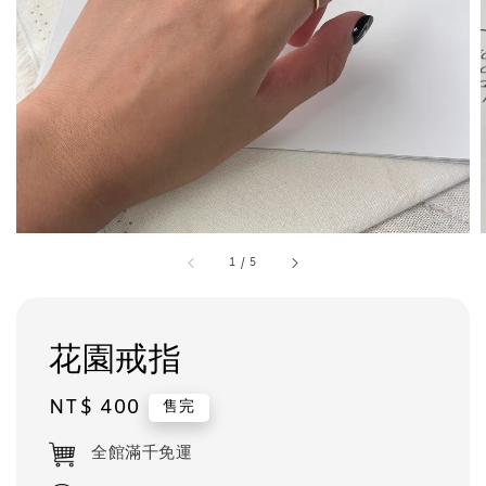
1
/
5
花園戒指
Regular
NT$ 400
售完
price
全館滿千免運