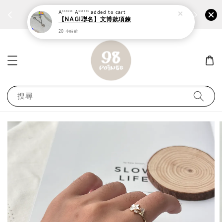
個性鋼戒任兩件1300⚡
加入
前往選購 ››
A****** A******
added to cart
【NAGI聯名】文博款項鍊
20 小時前
搜尋