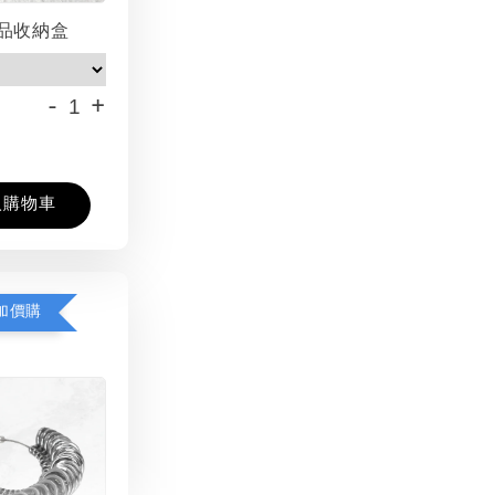
品收納盒
-
+
入購物車
加價購