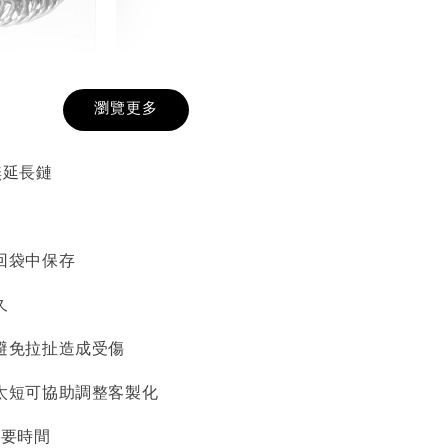
戒圍圈
瀏覽更多
-
+
無延長鏈
入購物車
回袋中保存
久
加價購
避免拉扯造成受傷
太短可協助調整客製化
需要時間