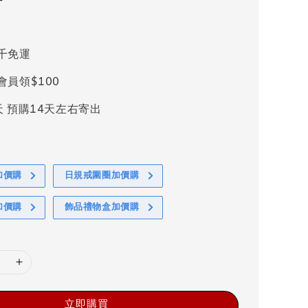
千免運
會員領$100
天 預購14天左右寄出
加價購
日規戒圍圈加價購
加價購
飾品禮物盒加價購
立即購買