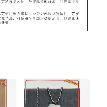
物盒
-
+
入購物車