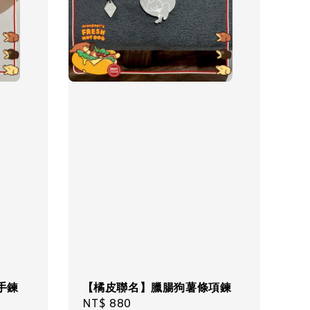
手鍊
【橘皮聯名】臘腸狗薯條項鍊
Regular
NT$ 880