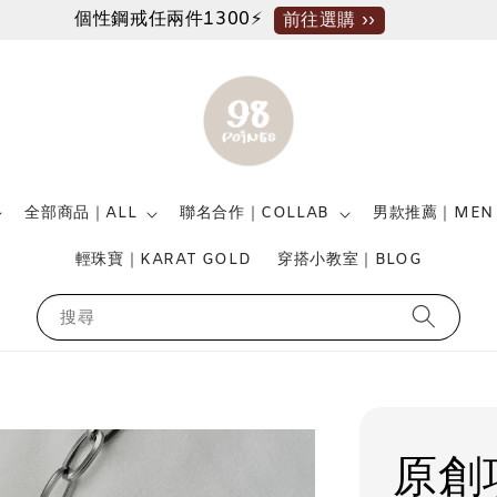
個性鋼戒任兩件1300⚡
前往選購 ››
全部商品｜ALL
聯名合作｜COLLAB
男款推薦｜MEN
輕珠寶｜KARAT GOLD
穿搭小教室｜BLOG
搜尋
原創