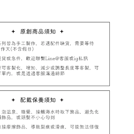
品收納盒
-
+
入購物車
加價購