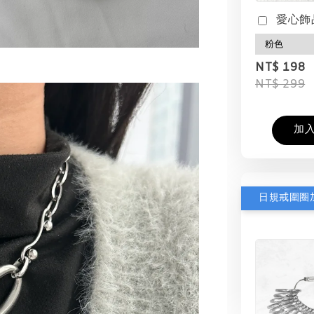
愛心飾
NT$ 198
NT$ 299
加
日規戒圍圈