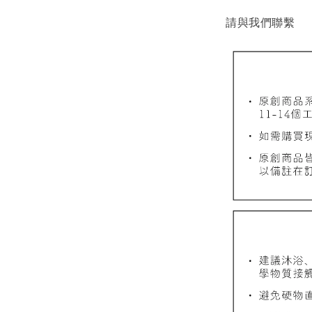
請與我們聯繫
質感飾
NT$ 298
NT$ 399
加
飾品禮物盒