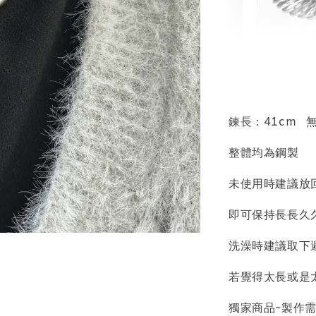
輕珠寶
NT$ 69
NT$ 98
鍊長：41cm 
整體均為鋼製
加
未使用時建議放
即可保持長長久
飾品收納盒
洗澡時建議取下
若覺得太長或是
獨家商品~製作