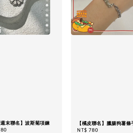
樂週末聯名】波斯菊項鍊
【橘皮聯名】臘腸狗薯條
ar
880
Regular
NT$ 780