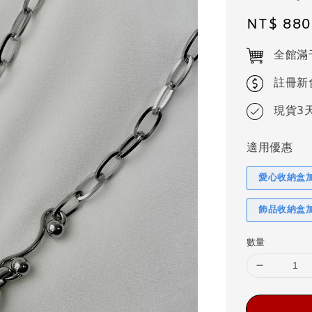
Regular
NT$ 880
price
全館滿
註冊新
現貨3
適用優惠
愛心收納盒
飾品收納盒
數量