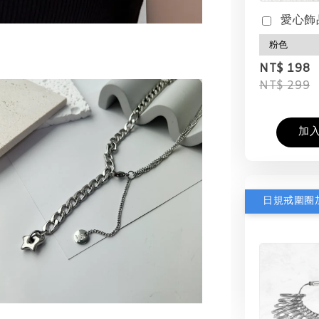
愛心飾
NT$ 198
NT$ 299
加
日規戒圍圈