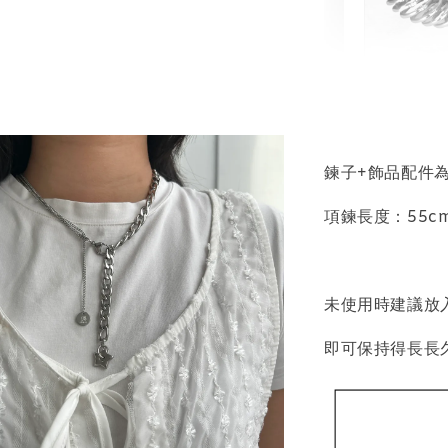
輕珠寶
NT$ 69
NT$ 98
鍊子+飾品配件
項鍊長度：55c
加
未使用時建議放
飾品收納盒
即可保持得長長