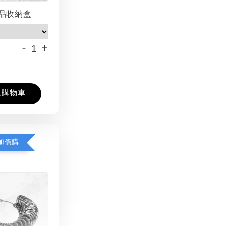
品收納盒
-
+
入購物車
加價購