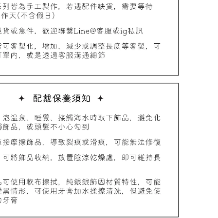
品收納盒
-
+
入購物車
加價購