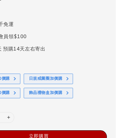
千免運
會員領$100
天 預購14天左右寄出
加價購
日規戒圍圈加價購
加價購
飾品禮物盒加價購
立即購買