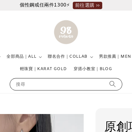
個性鋼戒任兩件1300⚡
前往選購 ››
全部商品｜ALL
聯名合作｜COLLAB
男款推薦｜MEN
輕珠寶｜KARAT GOLD
穿搭小教室｜BLOG
搜尋
原創