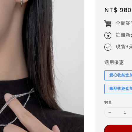
Regular
NT$ 980
price
全館滿
註冊新
現貨3
適用優惠
愛心收納盒
飾品收納盒
數量