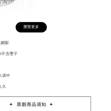
戒圍圈
瀏覽更多
-
+
為鋼製
m不含墜子
入購物車
入袋中
加價購
久久