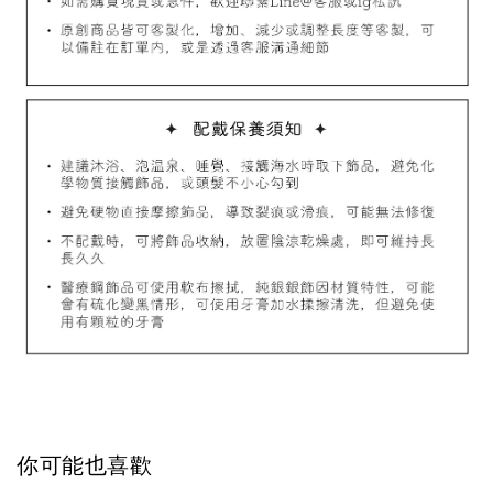
加入購物車
飾品禮物盒加價購
飾品禮物盒
-
+
NT$ 69
你可能也喜歡
NT$ 98