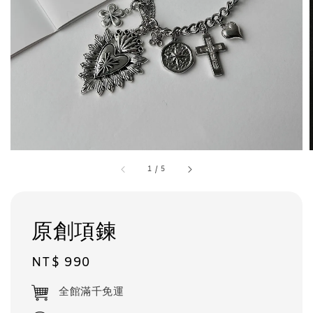
1
/
5
原創項鍊
Regular
NT$ 990
price
全館滿千免運