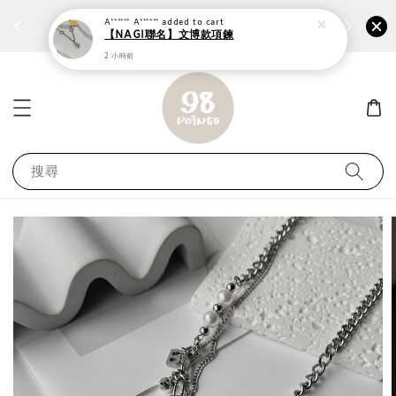
個性鋼戒任兩件1300⚡
加入
前往選購 ››
A****** A******
added to cart
【NAGI聯名】文博款項鍊
2 小時前
搜尋