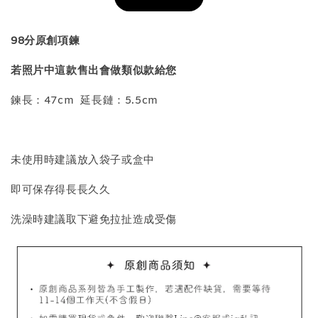
加入購物車
98分原創項鍊
若照片中這款售出會做類似款給您
飾品收納盒加價購
鍊長：47cm 延長鏈：5.5cm
未使用時建議放入袋子或盒中
即可保存得長長久久
洗澡時建議取下避免拉扯造成受傷
質感飾品收納盒
-
+
NT$ 298
NT$ 399