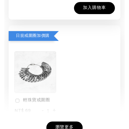
加入購物車
日規戒圍圈加價購
輕珠寶戒圍圈
-
+
NT$ 69
NT$ 98
瀏覽更多