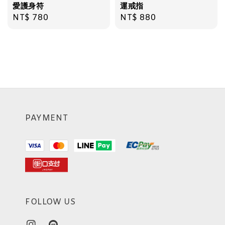
愛護身符
運戒指
Regular
NT$ 780
Regular
NT$ 880
price
price
PAYMENT
FOLLOW US