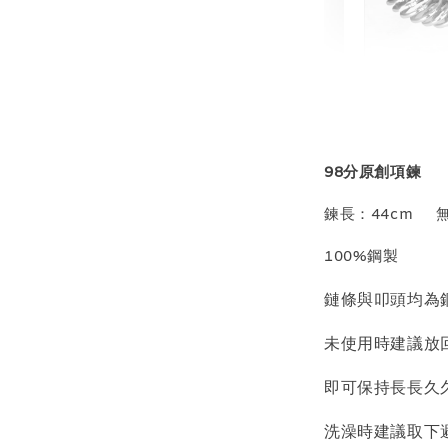
輕珠寶
NT$ 69
NT$ 98
98分原創項鍊
鍊長：44cm 
加
100%鋼製
鏈條與叩頭均為
飾品收納盒
未使用時建議放
即可保持長長久
洗澡時建議取下