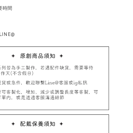
要時間
INE@
品收納盒
-
+
入購物車
加價購