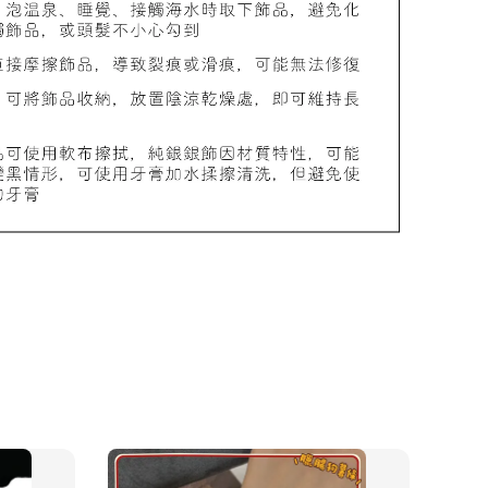
物盒
-
+
入購物車