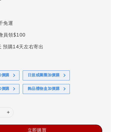
千免運
會員領$100
天 預購14天左右寄出
加價購
日規戒圍圈加價購
加價購
飾品禮物盒加價購
立即購買