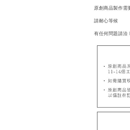
原創商品製作需
請耐心等候
有任何問題請洽 L
質感飾
NT$ 298
NT$ 399
加
飾品禮物盒