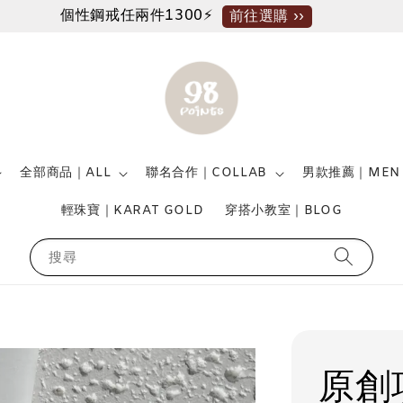
個性鋼戒任兩件1300⚡
前往選購 ››
全部商品｜ALL
聯名合作｜COLLAB
男款推薦｜MEN
輕珠寶｜KARAT GOLD
穿搭小教室｜BLOG
搜尋
原創