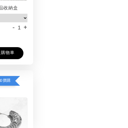
品收納盒
-
+
入購物車
加價購