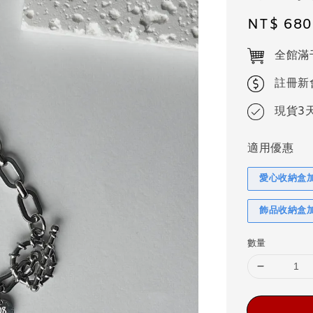
Regular
NT$ 680
price
全館滿
註冊新
現貨3
適用優惠
愛心收納盒
飾品收納盒
數量