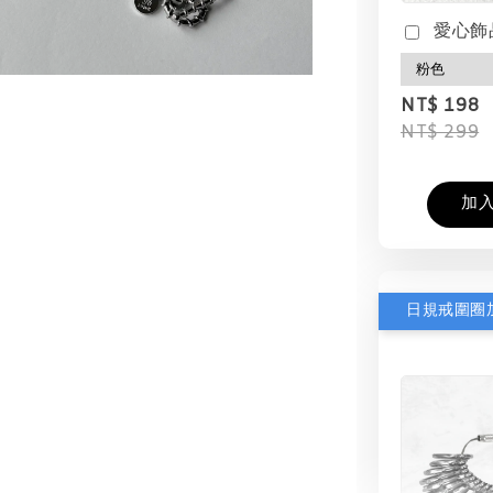
愛心飾
NT$ 198
NT$ 299
加
日規戒圍圈