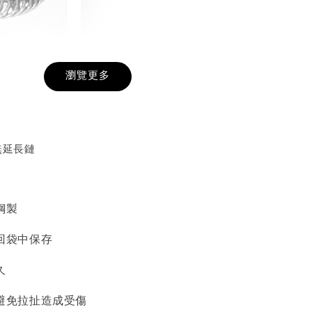
戒圍圈
瀏覽更多
-
+
無延長鏈
入購物車
鋼製
加價購
回袋中保存
久
避免拉扯造成受傷