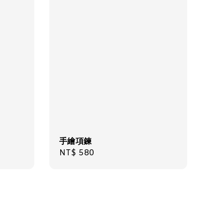
手繪項鍊
Regular
NT$ 580
price