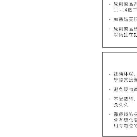
質感飾
NT$ 298
NT$ 399
加
飾品禮物盒