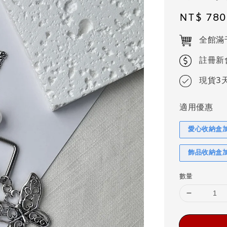
Regular
NT$ 780
price
全館滿
註冊新
現貨3
適用優惠
愛心收納盒
飾品收納盒
數量