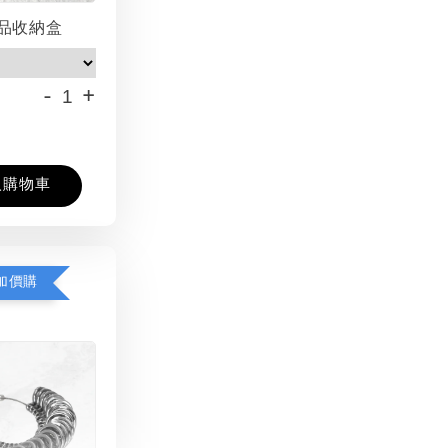
品收納盒
-
+
入購物車
加價購