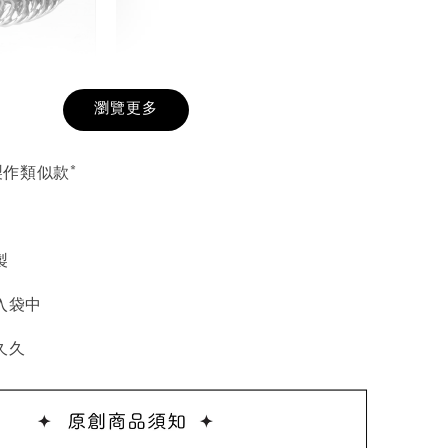
戒圍圈
瀏覽更多
-
+
製作類似款*
入購物車
製
入袋中
加價購
久久