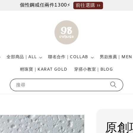
個性鋼戒任兩件1300⚡
前往選購 ››
全部商品｜ALL
聯名合作｜COLLAB
男款推薦｜MEN
輕珠寶｜KARAT GOLD
穿搭小教室｜BLOG
搜尋
原創