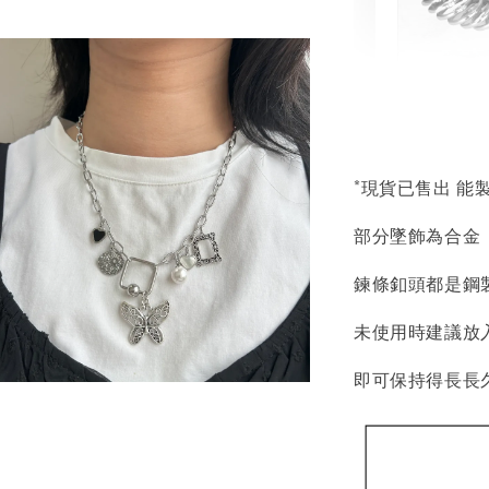
輕珠寶
NT$ 69
NT$ 98
*現貨已售出 能
部分墜飾為合金
加
鍊條釦頭都是鋼
未使用時建議放
飾品收納盒
即可保持得長長