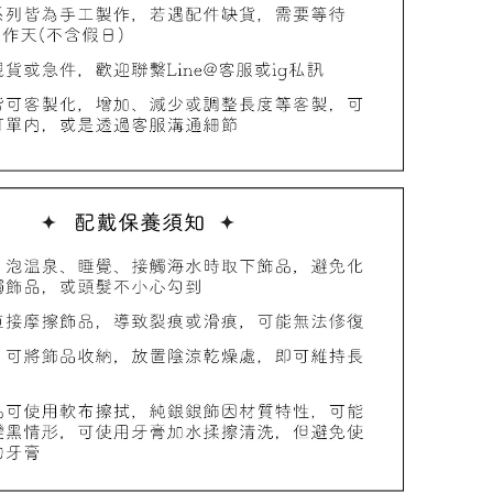
品收納盒
-
+
入購物車
加價購