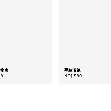
禮物盒
手繪項鍊
ar
98
Regular
NT$ 580
price