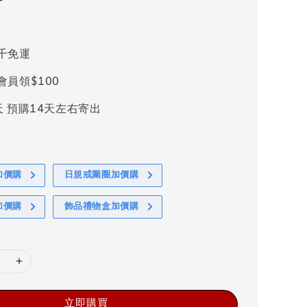
千免運
會員領$100
天 預購14天左右寄出
加價購
日規戒圍圈加價購
加價購
飾品禮物盒加價購
立即購買