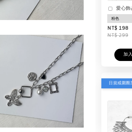
愛心飾
NT$ 198
NT$ 299
加
日規戒圍圈