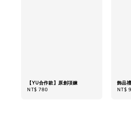
【YU合作款】原創項鍊
飾品
Regular
NT$ 780
Regul
NT$ 
price
price