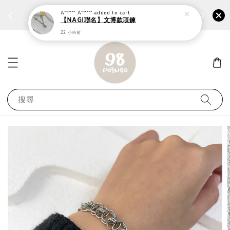
個性鋼戒任兩件1300⚡
加入
前往選購 ››
A****** A******
added to cart
【NAGI聯名】文博款項鍊
22 小時前
搜尋