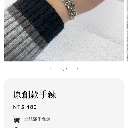
1
/
4
原創款手鍊
Regular
NT$ 480
price
全館滿千免運