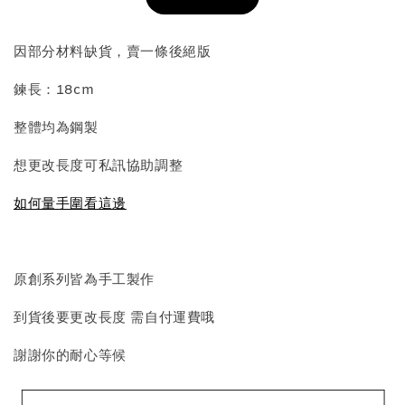
加入購物車
因部分材料缺貨，賣一條後絕版
鍊長：18cm
飾品收納盒加價購
整體均為鋼製
想更改長度可私訊協助調整
如何量手圍看這邊
原創系列皆為手工製作
質感飾品收納盒
到貨後要更改長度 需自付運費哦
謝謝你的耐心等候
-
+
NT$ 298
NT$ 399