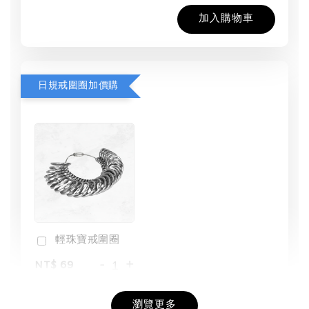
加入購物車
日規戒圍圈加價購
輕珠寶戒圍圈
-
+
NT$ 69
NT$ 98
瀏覽更多