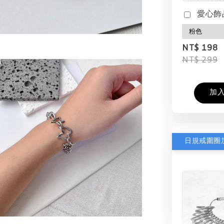
愛心飾
NT$ 198
NT$ 299
加
日規戒圍圈