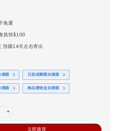
千免運
會員領$100
天 預購14天左右寄出
加價購
日規戒圍圈加價購
加價購
飾品禮物盒加價購
立即購買