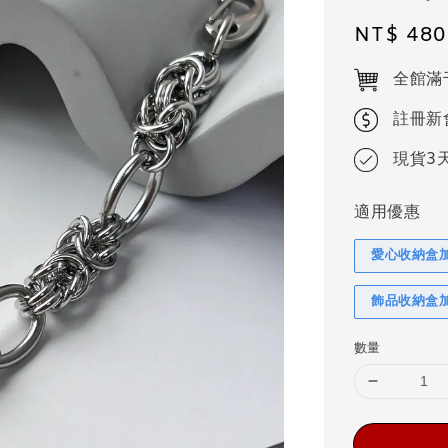
Regular
NT$ 480
price
全館滿
註冊新
現貨3
適用優惠
愛心收納盒
飾品收納盒
數量