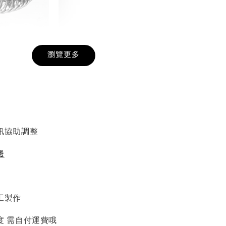
戒圍圈
瀏覽更多
-
+
入購物車
訊協助調整
邊
加價購
工製作
度 需自付運費哦