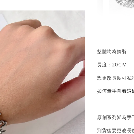
輕珠寶
NT$ 69
NT$ 98
整體均為鋼製
長度：20CM
加
想更改長度可私
如何量手圍看這
飾品收納盒
原創系列皆為手
到貨後要更改長