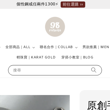
個性鋼戒任兩件1300⚡
前往選購 ››
全部商品｜ALL
聯名合作｜COLLAB
男款推薦｜MEN
輕珠寶｜KARAT GOLD
穿搭小教室｜BLOG
搜尋
原創