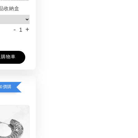
品收納盒
-
+
入購物車
加價購