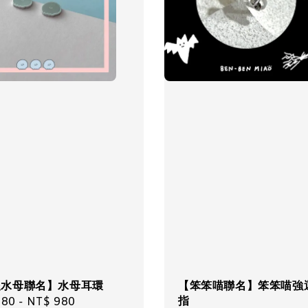
隻水母聯名】水母耳環
【笨笨喵聯名】笨笨喵強
指
ar
580
-
NT$ 980