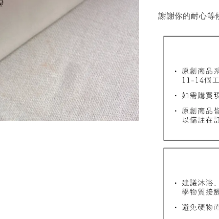
謝謝你的耐心等
質感飾
NT$ 298
NT$ 399
加
飾品禮物盒