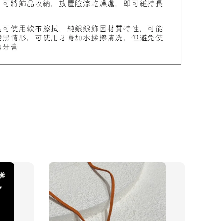
物盒
-
+
入購物車