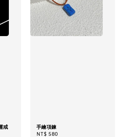
運戒
手繪項鍊
Regular
NT$ 580