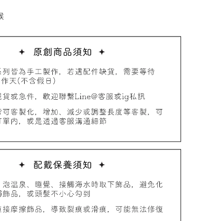
候
品收納盒
-
+
入購物車
加價購