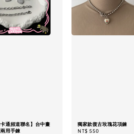
的卡通頻道聯名】台中畫
獨家款復古玫瑰花項鍊
家兩用手鍊
Regular
NT$ 550