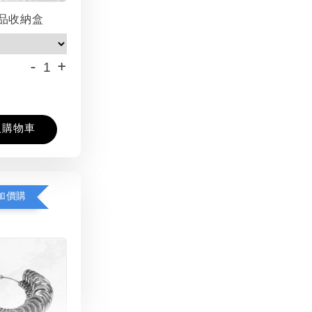
品收納盒
-
+
入購物車
加價購