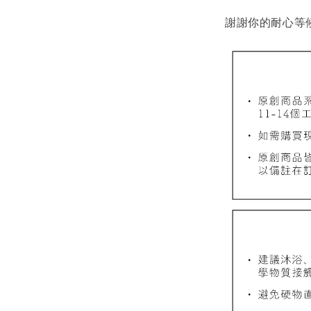
謝謝你的耐心等
質感飾
NT$ 298
NT$ 399
加
飾品禮物盒