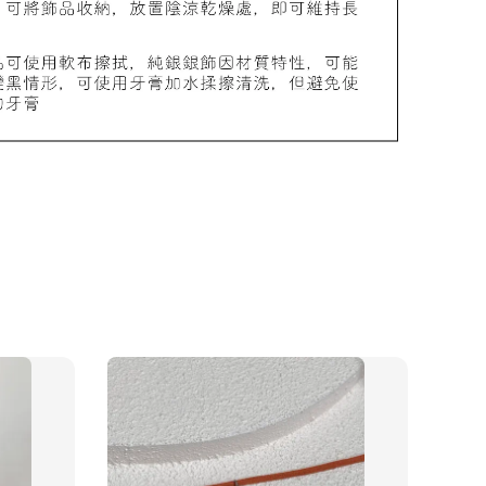
物盒
-
+
入購物車