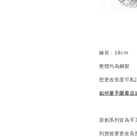
輕珠寶
NT$ 69
NT$ 98
鍊長：18cm
整體均為鋼製
加
想更改長度可私
如何量手圍看這
飾品收納盒
原創系列皆為手
到貨後要更改長