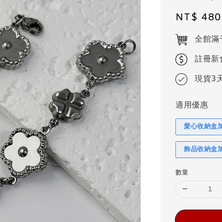
Regular
NT$ 480
price
全館滿
註冊新
現貨3
適用優惠
愛心收納盒
飾品收納盒
數量