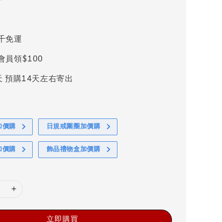
千免運
會員領$100
天 預購14天左右寄出
加價購
日規戒圍圈加價購
加價購
飾品禮物盒加價購
立即購買