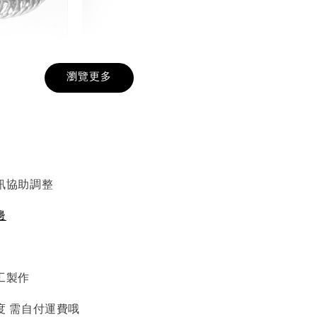
戒圍圈
瀏覽更多
-
+
入購物車
訊協助調整
邊
加價購
工製作
度 需自付運費哦