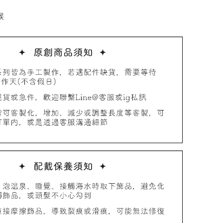
候
品收納盒
-
+
入購物車
加價購