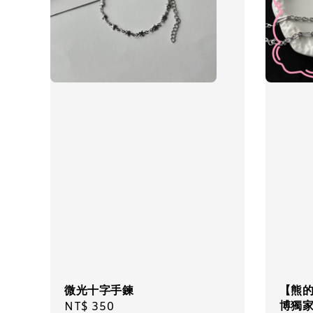
微光十字手鍊
【熊
博獨
Regular
NT$ 350