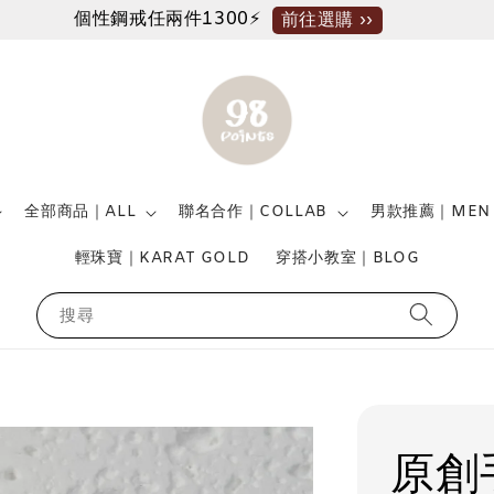
個性鋼戒任兩件1300⚡
前往選購 ››
全部商品｜ALL
聯名合作｜COLLAB
男款推薦｜MEN
輕珠寶｜KARAT GOLD
穿搭小教室｜BLOG
搜尋
原創