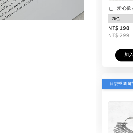
愛心飾
NT$ 198
NT$ 299
加
日規戒圍圈