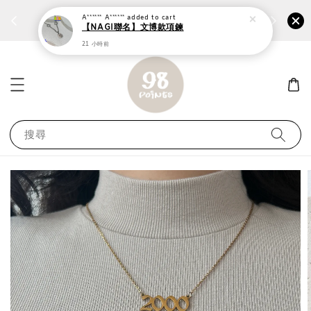
個性鋼戒任兩件1300⚡
加入
前往選購 ››
A****** A******
added to cart
【NAGI聯名】文博款項鍊
21 小時前
搜尋