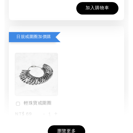
加入購物車
日規戒圍圈加價購
輕珠寶戒圍圈
-
+
NT$ 69
NT$ 98
瀏覽更多