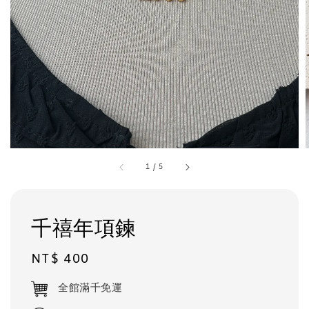
1
/
5
千禧年項鍊
Regular
NT$ 400
price
全館滿千免運