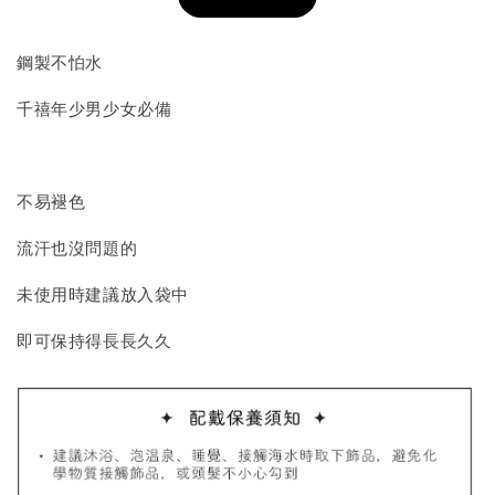
加入購物車
鋼製不怕水
千禧年少男少女必備
飾品收納盒加價購
不易褪色
流汗也沒問題的
未使用時建議放入袋中
即可保持得長長久久
質感飾品收納盒
-
+
NT$ 298
NT$ 399