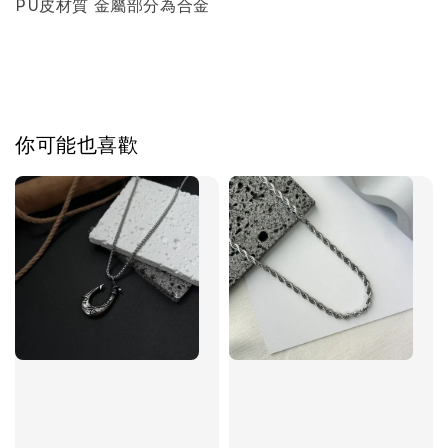
PU皮材質 金屬部分為合金
加入購物車
你可能也喜歡
飾品禮物盒加價購
飾品禮物盒
-
+
NT$ 69
NT$ 98