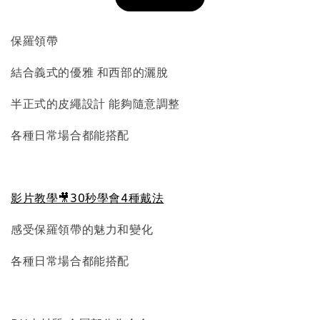
加入購物車
保羅領帶
結合義式的優雅 和西部的灑脫
飾品收納盒加價購
半正式的皮繩設計 能夠隨意調整
各種日常場合都能搭配
影片教學🎥30秒學會4種戴法
感受保羅領帶的魅力和變化
質感飾品收納盒
各種日常場合都能搭配
-
+
NT$ 298
NT$ 399