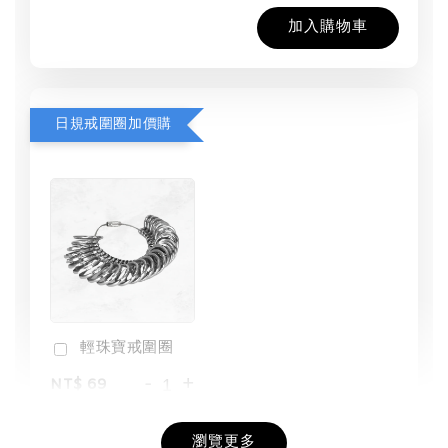
加入購物車
日規戒圍圈加價購
輕珠寶戒圍圈
-
+
NT$ 69
NT$ 98
瀏覽更多