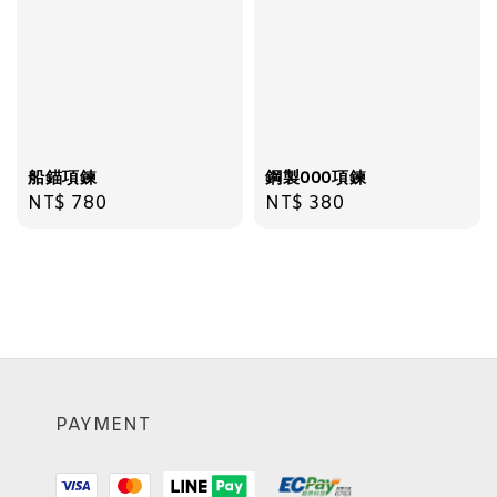
船錨項鍊
鋼製000項鍊
Regular
NT$ 780
Regular
NT$ 380
price
price
PAYMENT