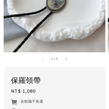
1
/
4
保羅領帶
Regular
NT$ 1,080
price
全館滿千免運