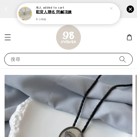
個性鋼戒任兩件1300⚡
加入
前往選購 ››
有人
added to cart
駝背人聯名 阿鹹項鍊
8 小時前
搜尋