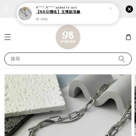
個性鋼戒任兩件1300⚡
加入
前往選購 ››
A****** A******
added to cart
【NAGI聯名】文博款項鍊
18 小時前
搜尋