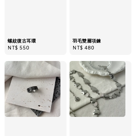
加入購物車
螺紋復古耳環
羽毛雙層項鍊
Regular
NT$ 550
Regular
NT$ 480
price
price