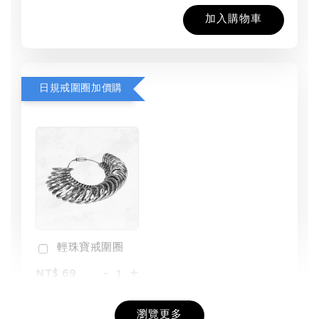
加入購物車
日規戒圍圈加價購
輕珠寶戒圍圈
-
+
NT$ 69
NT$ 98
瀏覽更多