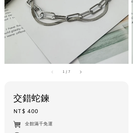
1
/
7
交錯蛇鍊
Regular
NT$ 400
price
全館滿千免運