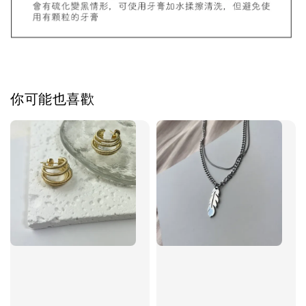
加入購物車
你可能也喜歡
飾品禮物盒加價購
飾品禮物盒
-
+
NT$ 69
NT$ 98