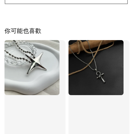
加入購物車
你可能也喜歡
飾品禮物盒加價購
飾品禮物盒
-
+
NT$ 69
NT$ 98