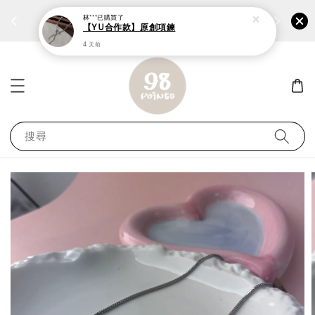
加入新會員?送100購物金
馬上領 ››
林***
已購買了
【YU合作款】原創項鍊
4 天前
搜尋