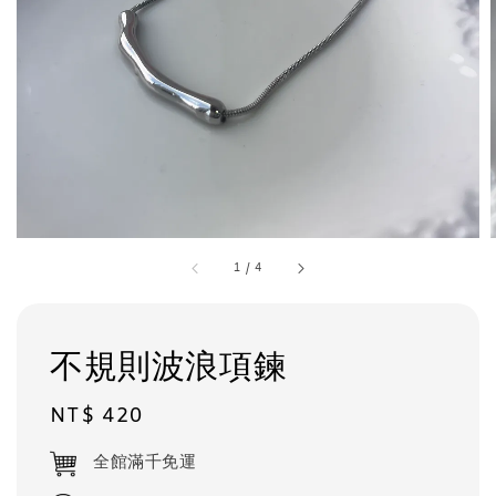
1
/
4
不規則波浪項鍊
Regular
NT$ 420
price
全館滿千免運