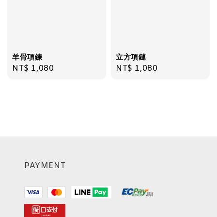
羊骨項鍊
立方項鏈
Regular
NT$ 1,080
Regular
NT$ 1,080
price
price
PAYMENT