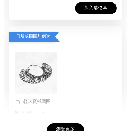
加入購物車
日規戒圍圈加價購
輕珠寶戒圍圈
-
+
NT$ 69
NT$ 98
瀏覽更多