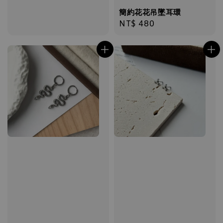
簡約花花吊墜耳環
Regular
NT$ 480
price