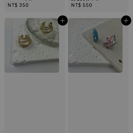
Regular
NT$ 350
Regular
NT$ 550
price
price