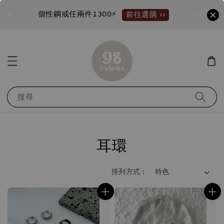
個性鋼戒任兩件1300⚡
加入
前往選購 ››
搜尋
耳環
排列方式 :