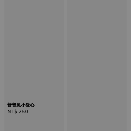
普普風小愛心
Regular
NT$ 250
price